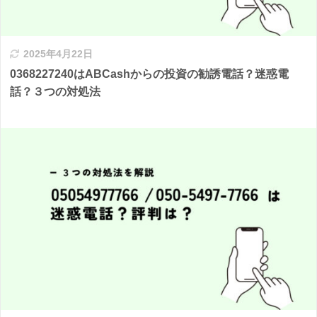
2025年4月22日
0368227240はABCashからの投資の勧誘電話？迷惑電
話？３つの対処法