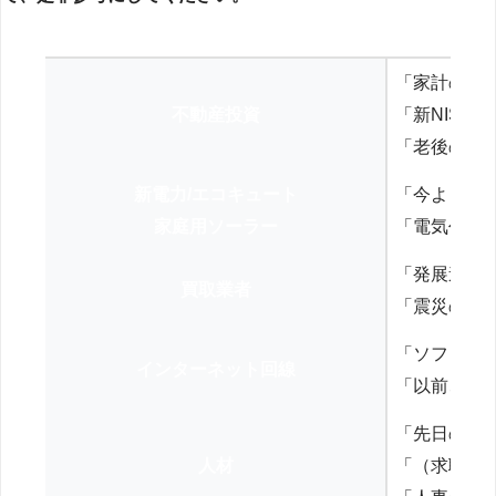
「家計の見
不動産投資
「新NISA
「老後の年
新電力/エコキュート
「今よりお
家庭用ソーラー
「電気代を
「発展途上
買取業者
「震災の復
「ソフトバ
インターネット回線
「以前、N
「先日の打
人材
「（求職者