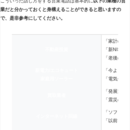
こういった話し方をする営業電話は基本的に
以下の業種の営
業だと分かっておくと身構えることができると思いますの
で、是非参考にしてください。
「家計の見
不動産投資
「新NISA
「老後の年
新電力/エコキュート
「今よりお
家庭用ソーラー
「電気代を
「発展途上
買取業者
「震災の復
「ソフトバ
インターネット回線
「以前、N