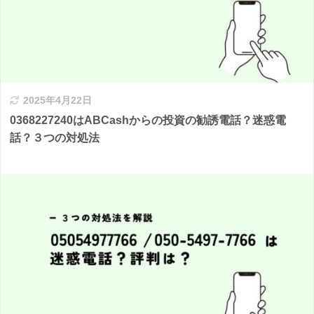
2025年4月22日
0368227240はABCashからの投資の勧誘電話？迷惑電
話？３つの対処法