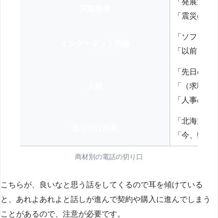
「発展途上
買取業者
「震災の復
「ソフトバ
インターネット回線
「以前、N
「先日の打
人材
「（求職者
「人事の方
「北海道の
送り付け詐欺
「今、弊社
商材別の電話の切り口
こちらが、良いなと思う話をしてくるので耳を傾けている
と、あれよあれよと話しが進んで契約や購入に進んでしまう
ことがあるので、注意が必要です。