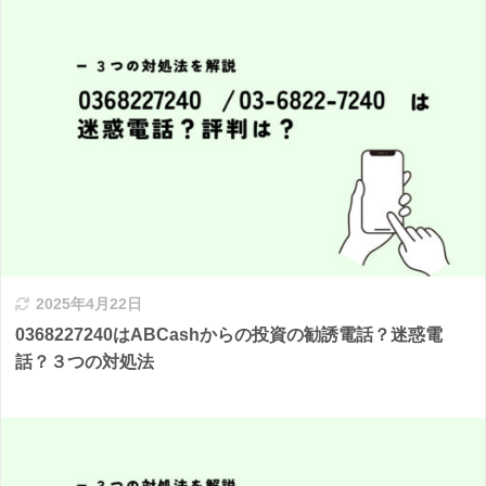
2025年4月22日
0368227240はABCashからの投資の勧誘電話？迷惑電
話？３つの対処法