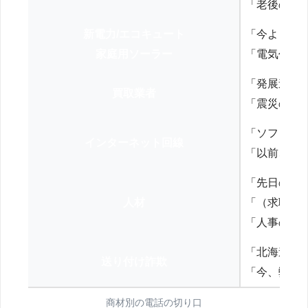
「老後の年
新電力/エコキュート
「今よりお
家庭用ソーラー
「電気代を
「発展途上
買取業者
「震災の復
「ソフトバ
インターネット回線
「以前、N
「先日の打
人材
「（求職者
「人事の方
「北海道の
送り付け詐欺
「今、弊社
商材別の電話の切り口