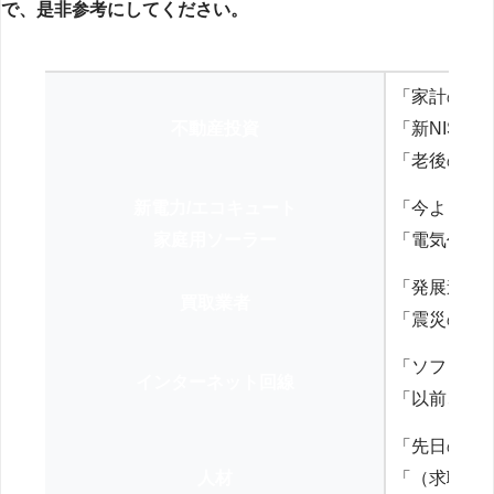
で、是非参考にしてください。
「家計の見
不動産投資
「新NISA
「老後の年
新電力/エコキュート
「今よりお
家庭用ソーラー
「電気代を
「発展途上
買取業者
「震災の復
「ソフトバ
インターネット回線
「以前、N
「先日の打
人材
「（求職者