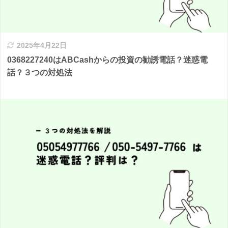
2025年4月22日
0368227240はABCashからの投資の勧誘電話？迷惑電
話？３つの対処法