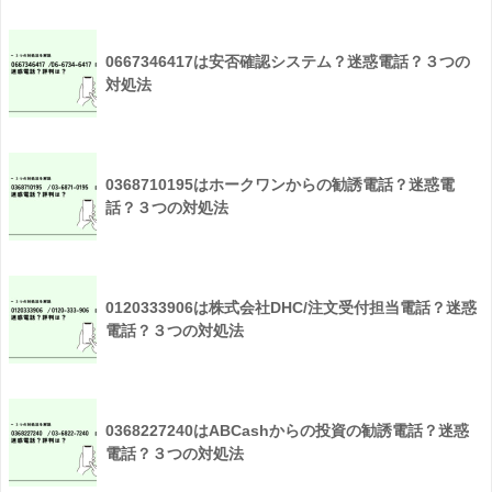
0667346417は安否確認システム？迷惑電話？３つの
対処法
0368710195はホークワンからの勧誘電話？迷惑電
話？３つの対処法
0120333906は株式会社DHC/注文受付担当電話？迷惑
電話？３つの対処法
0368227240はABCashからの投資の勧誘電話？迷惑
電話？３つの対処法