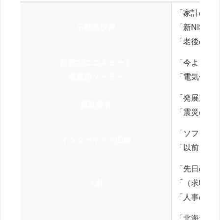
「家計の見
不動産投資
「新NISA
「老後の年
新電力/エコキュート
「今よりお
家庭用ソーラー
「電気代を
「発展途上
買取業者
「震災の復
「ソフトバ
インターネット回線
「以前、N
「先日の打
人材
「（求職者
「人事の方
「北海道の