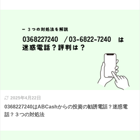
2025年4月22日
0368227240はABCashからの投資の勧誘電話？迷惑電
話？３つの対処法