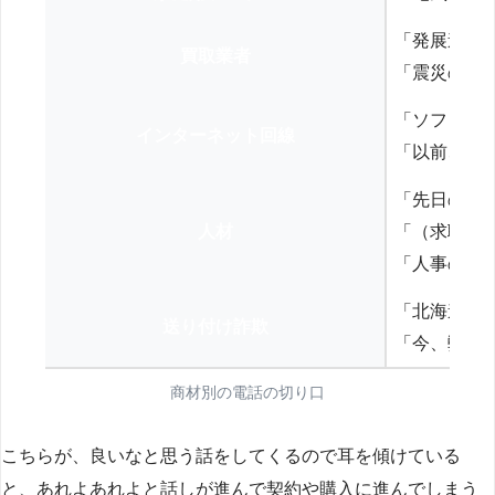
「発展途上
買取業者
「震災の復
「ソフトバ
インターネット回線
「以前、N
「先日の打
人材
「（求職者
「人事の方
「北海道の
送り付け詐欺
「今、弊社
商材別の電話の切り口
こちらが、良いなと思う話をしてくるので耳を傾けている
と、あれよあれよと話しが進んで契約や購入に進んでしまう