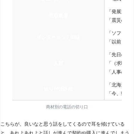
「発展途上
買取業者
「震災の復
「ソフトバ
インターネット回線
「以前、N
「先日の打
人材
「（求職者
「人事の方
「北海道の
送り付け詐欺
「今、弊社
商材別の電話の切り口
こちらが、良いなと思う話をしてくるので耳を傾けている
と、あれよあれよと話しが進んで契約や購入に進んでしまう