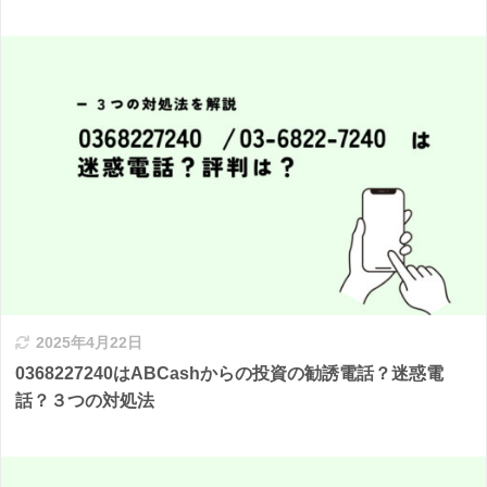
2025年4月22日
0368227240はABCashからの投資の勧誘電話？迷惑電
話？３つの対処法