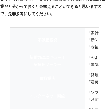
業だと分かっておくと身構えることができると思いますの
で、是非参考にしてください。
「家計の見
不動産投資
「新NISA
「老後の年
新電力/エコキュート
「今よりお
家庭用ソーラー
「電気代を
「発展途上
買取業者
「震災の復
「ソフトバ
インターネット回線
「以前、N