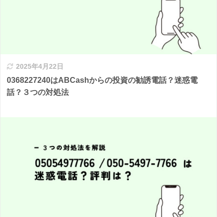
2025年4月22日
0368227240はABCashからの投資の勧誘電話？迷惑電
話？３つの対処法