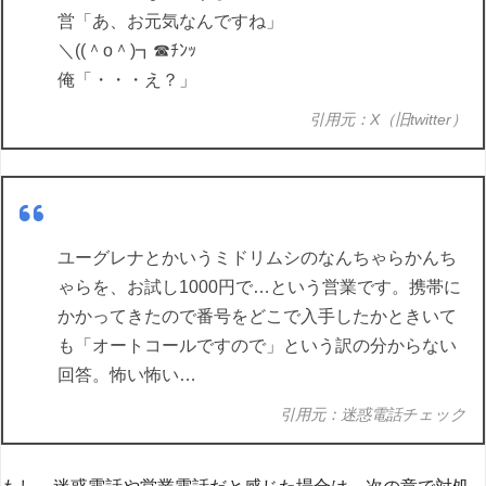
営「あ、お元気なんですね」
＼((＾o＾)┓☎ﾁﾝｯ
俺「・・・え？」
引用元：X（旧twitter）
ユーグレナとかいうミドリムシのなんちゃらかんち
ゃらを、お試し1000円で…という営業です。携帯に
かかってきたので番号をどこで入手したかときいて
も「オートコールですので」という訳の分からない
回答。怖い怖い…
引用元：迷惑電話チェック