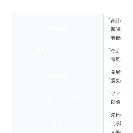
「家計の見
不動産投資
「新NISA
「老後の年
新電力/エコキュート
「今よりお
家庭用ソーラー
「電気代を
「発展途上
買取業者
「震災の復
「ソフトバ
インターネット回線
「以前、N
「先日の打
人材
「（求職者
「人事の方