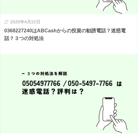
2025年4月22日
0368227240はABCashからの投資の勧誘電話？迷惑電
話？３つの対処法