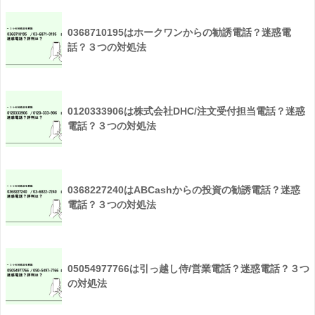
0368710195はホークワンからの勧誘電話？迷惑電
話？３つの対処法
0120333906は株式会社DHC/注文受付担当電話？迷惑
電話？３つの対処法
0368227240はABCashからの投資の勧誘電話？迷惑
電話？３つの対処法
05054977766は引っ越し侍/営業電話？迷惑電話？３つ
の対処法