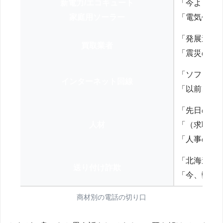
新電力/エコキュート
「今よりお
家庭用ソーラー
「電気代を
「発展途上
買取業者
「震災の復
「ソフトバ
インターネット回線
「以前、N
「先日の打
人材
「（求職者
「人事の方
「北海道の
送り付け詐欺
「今、弊社
商材別の電話の切り口