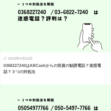
2025年4月22日
0368227240はABCashからの投資の勧誘電話？迷惑電
話？３つの対処法