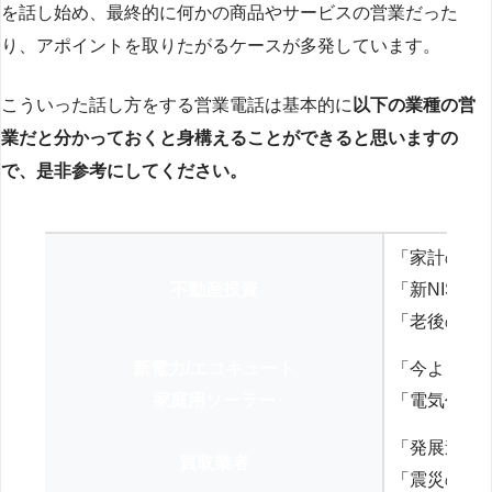
を話し始め、最終的に何かの商品やサービスの営業だった
り、アポイントを取りたがるケースが多発しています。
こういった話し方をする営業電話は基本的に
以下の業種の営
業だと分かっておくと身構えることができると思いますの
で、是非参考にしてください。
「家計の見
不動産投資
「新NISA
「老後の年
新電力/エコキュート
「今よりお
家庭用ソーラー
「電気代を
「発展途上
買取業者
「震災の復