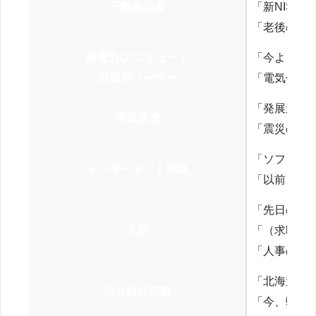
不動産投資
「新NISA
「老後の年
新電力/エコキュート
「今よりお
家庭用ソーラー
「電気代を
「発展途上
買取業者
「震災の復
「ソフトバ
インターネット回線
「以前、N
「先日の打
人材
「（求職者
「人事の方
「北海道の
送り付け詐欺
「今、弊社