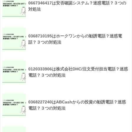
0667346417は安否確認システム？迷惑電話？３つの
対処法
0368710195はホークワンからの勧誘電話？迷惑電
話？３つの対処法
0120333906は株式会社DHC/注文受付担当電話？迷惑
電話？３つの対処法
0368227240はABCashからの投資の勧誘電話？迷惑
電話？３つの対処法