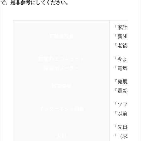
で、是非参考にしてください。
「家計の見
不動産投資
「新NISA
「老後の年
新電力/エコキュート
「今よりお
家庭用ソーラー
「電気代を
「発展途上
買取業者
「震災の復
「ソフトバ
インターネット回線
「以前、N
「先日の打
人材
「（求職者