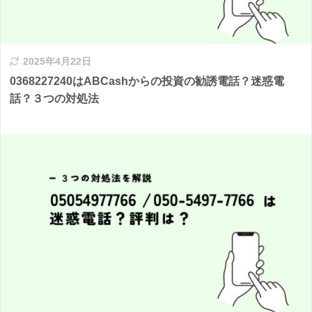
2025年4月22日
0368227240はABCashからの投資の勧誘電話？迷惑電
話？３つの対処法