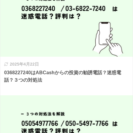
2025年4月22日
0368227240はABCashからの投資の勧誘電話？迷惑電
話？３つの対処法