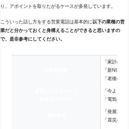
り、アポイントを取りたがるケースが多発しています。
こういった話し方をする営業電話は基本的に
以下の業種の営
業だと分かっておくと身構えることができると思いますの
で、是非参考にしてください。
「家計の見
不動産投資
「新NISA
「老後の年
新電力/エコキュート
「今よりお
家庭用ソーラー
「電気代を
「発展途上
買取業者
「震災の復