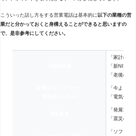
こういった話し方をする営業電話は基本的に
以下の業種の営
業だと分かっておくと身構えることができると思いますの
で、是非参考にしてください。
「家計の見
不動産投資
「新NISA
「老後の年
新電力/エコキュート
「今よりお
家庭用ソーラー
「電気代を
「発展途上
買取業者
「震災の復
「ソフトバ
インターネット回線