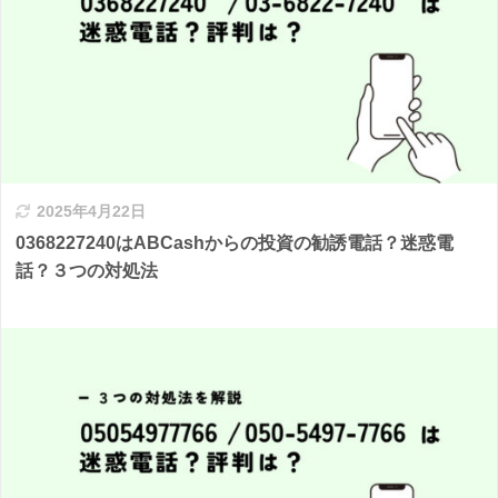
2025年4月22日
0368227240はABCashからの投資の勧誘電話？迷惑電
話？３つの対処法