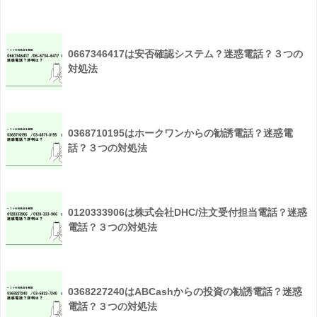
0667346417は安否確認システム？迷惑電話？３つの
対処法
0368710195はホークワンからの勧誘電話？迷惑電
話？３つの対処法
0120333906は株式会社DHC/注文受付担当電話？迷惑
電話？３つの対処法
0368227240はABCashからの投資の勧誘電話？迷惑
電話？３つの対処法