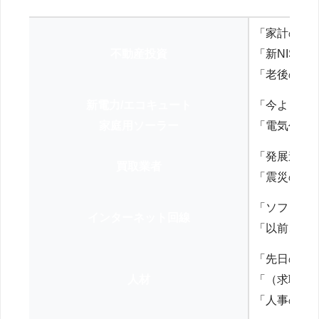
「家計の見
不動産投資
「新NISA
「老後の年
新電力/エコキュート
「今よりお
家庭用ソーラー
「電気代を
「発展途上
買取業者
「震災の復
「ソフトバ
インターネット回線
「以前、N
「先日の打
人材
「（求職者
「人事の方