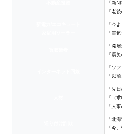
不動産投資
「新NISA
「老後の年
新電力/エコキュート
「今よりお
家庭用ソーラー
「電気代を
「発展途上
買取業者
「震災の復
「ソフトバ
インターネット回線
「以前、N
「先日の打
人材
「（求職者
「人事の方
「北海道の
送り付け詐欺
「今、弊社