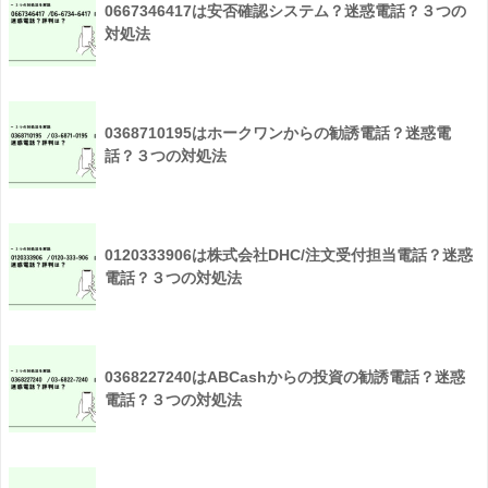
0667346417は安否確認システム？迷惑電話？３つの
対処法
0368710195はホークワンからの勧誘電話？迷惑電
話？３つの対処法
0120333906は株式会社DHC/注文受付担当電話？迷惑
電話？３つの対処法
0368227240はABCashからの投資の勧誘電話？迷惑
電話？３つの対処法