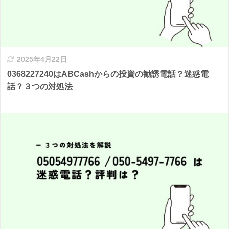
2025年4月22日
0368227240はABCashからの投資の勧誘電話？迷惑電
話？３つの対処法