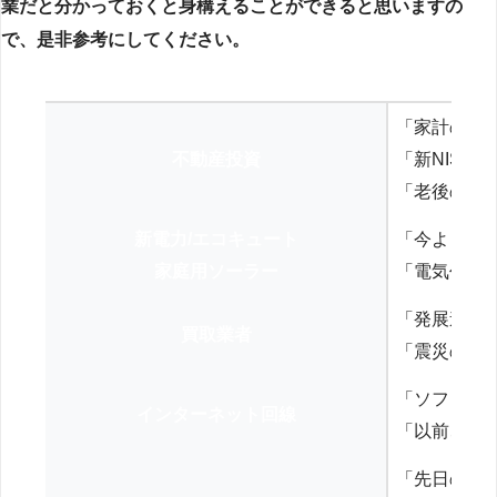
業だと分かっておくと身構えることができると思いますの
で、是非参考にしてください。
「家計の見
不動産投資
「新NISA
「老後の年
新電力/エコキュート
「今よりお
家庭用ソーラー
「電気代を
「発展途上
買取業者
「震災の復
「ソフトバ
インターネット回線
「以前、N
「先日の打