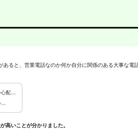
2」から不在着信があると、営業電話なのか何か自分に関係のある大
か心配…
い…
性が高いことが分かりました。