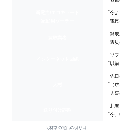
新電力/エコキュート
「今よりお
家庭用ソーラー
「電気代を
「発展途上
買取業者
「震災の復
「ソフトバ
インターネット回線
「以前、N
「先日の打
人材
「（求職者
「人事の方
「北海道の
送り付け詐欺
「今、弊社
商材別の電話の切り口