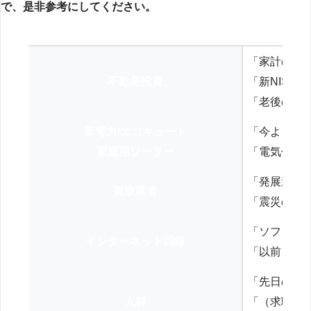
で、是非参考にしてください。
「家計の見
不動産投資
「新NISA
「老後の年
新電力/エコキュート
「今よりお
家庭用ソーラー
「電気代を
「発展途上
買取業者
「震災の復
「ソフトバ
インターネット回線
「以前、N
「先日の打
人材
「（求職者