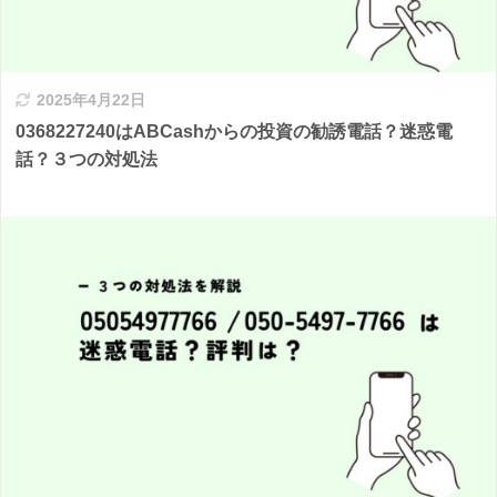
2025年4月22日
0368227240はABCashからの投資の勧誘電話？迷惑電
話？３つの対処法