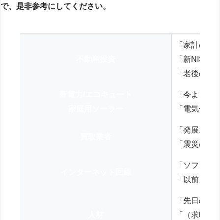
で、是非参考にしてください。
「家計の見
不動産投資
「新NISA
「老後の年
新電力/エコキュート
「今よりお
家庭用ソーラー
「電気代を
「発展途上
買取業者
「震災の復
「ソフトバ
インターネット回線
「以前、N
「先日の打
人材
「（求職者