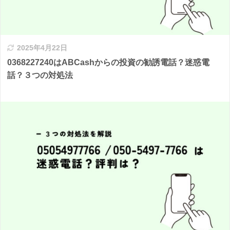
2025年4月22日
0368227240はABCashからの投資の勧誘電話？迷惑電
話？３つの対処法