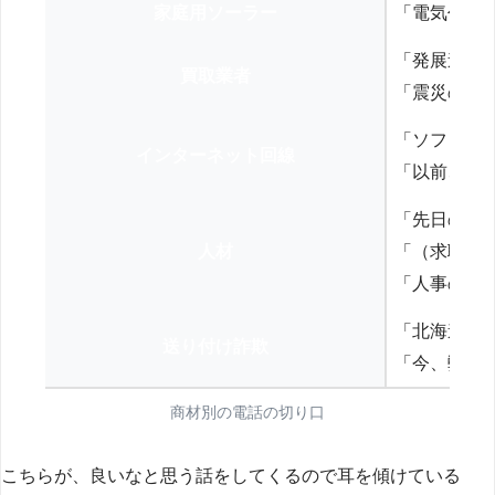
家庭用ソーラー
「電気代を
「発展途上
買取業者
「震災の復
「ソフトバ
インターネット回線
「以前、N
「先日の打
人材
「（求職者
「人事の方
「北海道の
送り付け詐欺
「今、弊社
商材別の電話の切り口
こちらが、良いなと思う話をしてくるので耳を傾けている