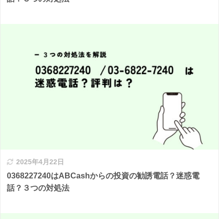
2025年4月22日
0368227240はABCashからの投資の勧誘電話？迷惑電
話？３つの対処法