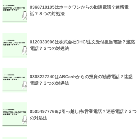
0368710195はホークワンからの勧誘電話？迷惑電
話？３つの対処法
0120333906は株式会社DHC/注文受付担当電話？迷惑
電話？３つの対処法
0368227240はABCashからの投資の勧誘電話？迷惑
電話？３つの対処法
05054977766は引っ越し侍/営業電話？迷惑電話？３つ
の対処法