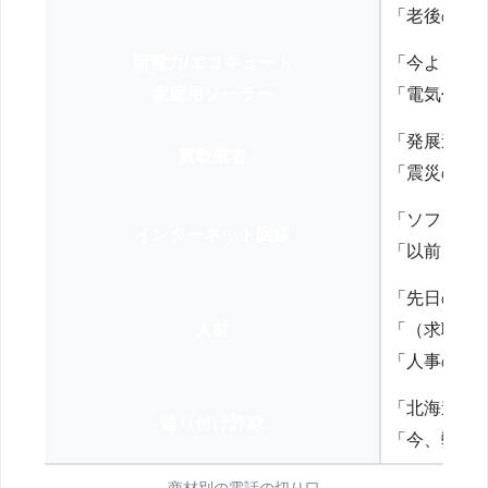
「老後の年
新電力/エコキュート
「今よりお
家庭用ソーラー
「電気代を
「発展途上
買取業者
「震災の復
「ソフトバ
インターネット回線
「以前、N
「先日の打
人材
「（求職者
「人事の方
「北海道の
送り付け詐欺
「今、弊社
商材別の電話の切り口