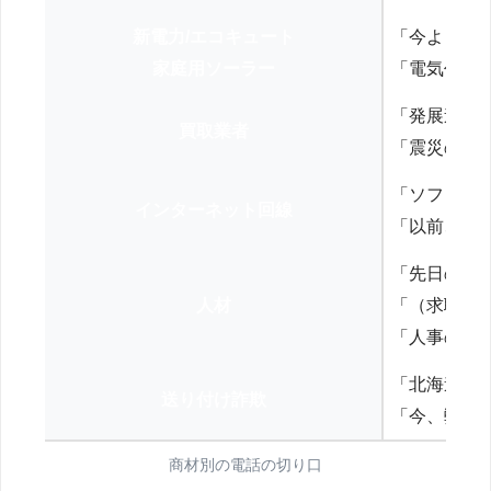
新電力/エコキュート
「今よりお
家庭用ソーラー
「電気代を
「発展途上
買取業者
「震災の復
「ソフトバ
インターネット回線
「以前、N
「先日の打
人材
「（求職者
「人事の方
「北海道の
送り付け詐欺
「今、弊社
商材別の電話の切り口