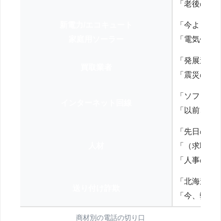
「老後の年
新電力/エコキュート
「今よりお
家庭用ソーラー
「電気代を
「発展途上
買取業者
「震災の復
「ソフトバ
インターネット回線
「以前、N
「先日の打
人材
「（求職者
「人事の方
「北海道の
送り付け詐欺
「今、弊社
商材別の電話の切り口