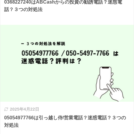
0368227240はABCashからの投資の勧誘電話？迷惑電
話？３つの対処法
2025年4月22日
05054977766は引っ越し侍/営業電話？迷惑電話？３つの
対処法