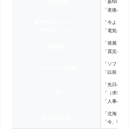
不動産投資
「新NISA
「老後の年
新電力/エコキュート
「今よりお
家庭用ソーラー
「電気代を
「発展途上
買取業者
「震災の復
「ソフトバ
インターネット回線
「以前、N
「先日の打
人材
「（求職者
「人事の方
「北海道の
送り付け詐欺
「今、弊社