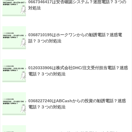
0667346417は安否確認システム？迷惑電話？３つの
対処法
0368710195はホークワンからの勧誘電話？迷惑電
話？３つの対処法
0120333906は株式会社DHC/注文受付担当電話？迷惑
電話？３つの対処法
0368227240はABCashからの投資の勧誘電話？迷惑
電話？３つの対処法