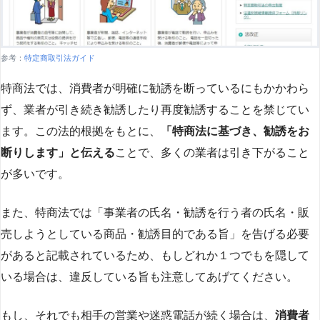
参考：
特定商取引法ガイド
特商法では、消費者が明確に勧誘を断っているにもかかわら
ず、業者が引き続き勧誘したり再度勧誘することを禁じてい
ます。この法的根拠をもとに、
「特商法に基づき、勧誘をお
断りします」と伝える
ことで、多くの業者は引き下がること
が多いです​
​。
また、特商法では「事業者の氏名・勧誘を行う者の氏名・販
売しようとしている商品・勧誘目的である旨」を告げる必要
があると記載されているため、もしどれか１つでもを隠して
いる場合は、違反している旨も注意してあげてください。
もし、それでも相手の営業や迷惑電話が続く場合は、
消費者