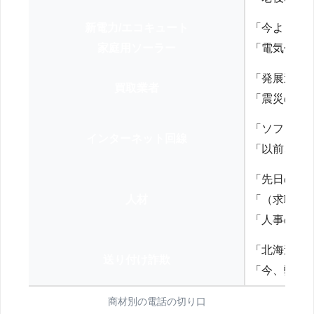
新電力/エコキュート
「今よりお
家庭用ソーラー
「電気代を
「発展途上
買取業者
「震災の復
「ソフトバ
インターネット回線
「以前、N
「先日の打
人材
「（求職者
「人事の方
「北海道の
送り付け詐欺
「今、弊社
商材別の電話の切り口