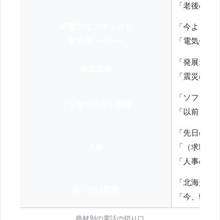
「老後の年
新電力/エコキュート
「今よりお
家庭用ソーラー
「電気代を
「発展途上
買取業者
「震災の復
「ソフトバ
インターネット回線
「以前、N
「先日の打
人材
「（求職者
「人事の方
「北海道の
送り付け詐欺
「今、弊社
商材別の電話の切り口