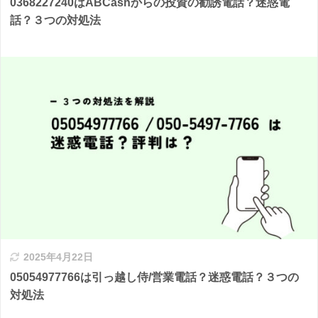
0368227240はABCashからの投資の勧誘電話？迷惑電
話？３つの対処法
2025年4月22日
05054977766は引っ越し侍/営業電話？迷惑電話？３つの
対処法