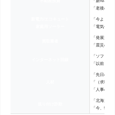
不動産投資
「新NISA
「老後の年
新電力/エコキュート
「今よりお
家庭用ソーラー
「電気代を
「発展途上
買取業者
「震災の復
「ソフトバ
インターネット回線
「以前、N
「先日の打
人材
「（求職者
「人事の方
「北海道の
送り付け詐欺
「今、弊社