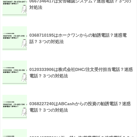
0667346417は安否確認システム？迷惑電話？３つの
対処法
0368710195はホークワンからの勧誘電話？迷惑電
話？３つの対処法
0120333906は株式会社DHC/注文受付担当電話？迷惑
電話？３つの対処法
0368227240はABCashからの投資の勧誘電話？迷惑
電話？３つの対処法