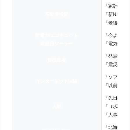
「家計の見
不動産投資
「新NISA
「老後の年
新電力/エコキュート
「今よりお
家庭用ソーラー
「電気代を
「発展途上
買取業者
「震災の復
「ソフトバ
インターネット回線
「以前、N
「先日の打
人材
「（求職者
「人事の方
「北海道の