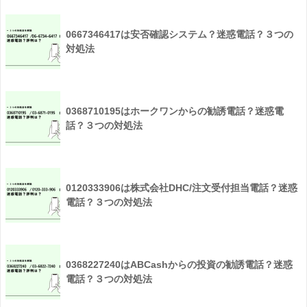
0667346417は安否確認システム？迷惑電話？３つの
対処法
0368710195はホークワンからの勧誘電話？迷惑電
話？３つの対処法
0120333906は株式会社DHC/注文受付担当電話？迷惑
電話？３つの対処法
0368227240はABCashからの投資の勧誘電話？迷惑
電話？３つの対処法