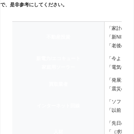
で、是非参考にしてください。
「家計の見
不動産投資
「新NISA
「老後の年
新電力/エコキュート
「今よりお
家庭用ソーラー
「電気代を
「発展途上
買取業者
「震災の復
「ソフトバ
インターネット回線
「以前、N
「先日の打
人材
「（求職者