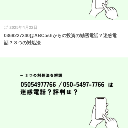
2025年4月22日
0368227240はABCashからの投資の勧誘電話？迷惑電
話？３つの対処法