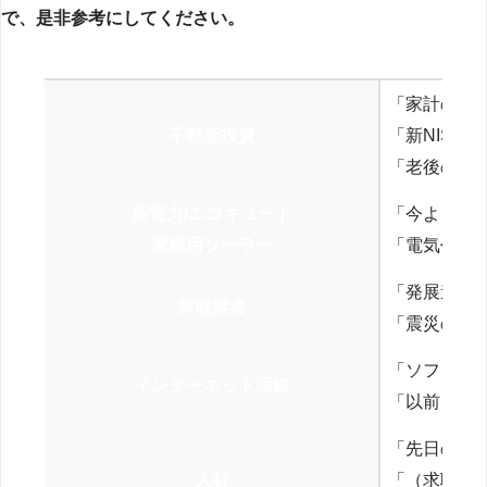
で、是非参考にしてください。
「家計の見
不動産投資
「新NISA
「老後の年
新電力/エコキュート
「今よりお
家庭用ソーラー
「電気代を
「発展途上
買取業者
「震災の復
「ソフトバ
インターネット回線
「以前、N
「先日の打
人材
「（求職者