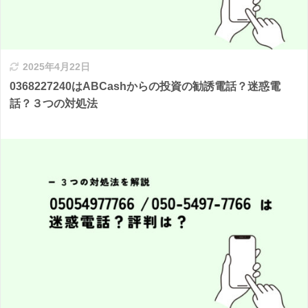
2025年4月22日
0368227240はABCashからの投資の勧誘電話？迷惑電
話？３つの対処法