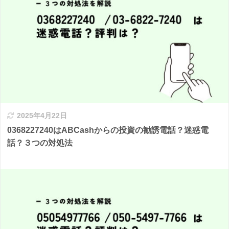
2025年4月22日
0368227240はABCashからの投資の勧誘電話？迷惑電
話？３つの対処法