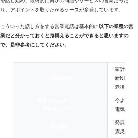
を話し始め、最終的に何かの商品やサービスの営業だった
り、アポイントを取りたがるケースが多発しています。
こういった話し方をする営業電話は基本的に
以下の業種の営
業だと分かっておくと身構えることができると思いますの
で、是非参考にしてください。
「家計の見
不動産投資
「新NISA
「老後の年
新電力/エコキュート
「今よりお
家庭用ソーラー
「電気代を
「発展途上
買取業者
「震災の復