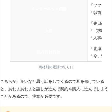
「ソフトバ
インターネット回線
「以前、N
「先日の打
人材
「（求職者
「人事の方
「北海道の
送り付け詐欺
「今、弊社
商材別の電話の切り口
こちらが、良いなと思う話をしてくるので耳を傾けている
と、あれよあれよと話しが進んで契約や購入に進んでしまう
ことがあるので、注意が必要です。