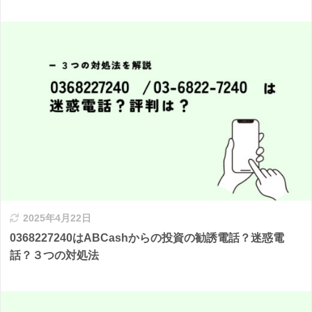
2025年4月22日
0368227240はABCashからの投資の勧誘電話？迷惑電
話？３つの対処法