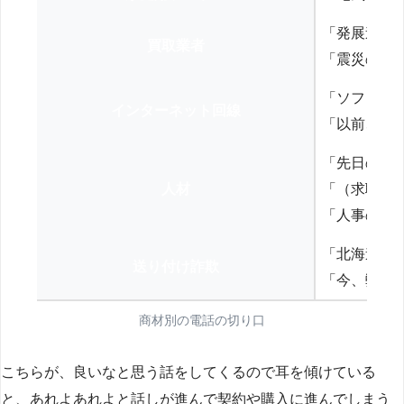
「発展途上
買取業者
「震災の復
「ソフトバ
インターネット回線
「以前、N
「先日の打
人材
「（求職者
「人事の方
「北海道の
送り付け詐欺
「今、弊社
商材別の電話の切り口
こちらが、良いなと思う話をしてくるので耳を傾けている
と、あれよあれよと話しが進んで契約や購入に進んでしまう