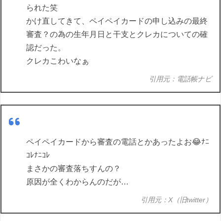
られた笑
かけ直してきて、ペイペイカードの申し込みの最終
審査？の為の生年月日と干支とクレカについての確
認だった。
クレカこわいなぁ
引用元：電話帳ナビ
ペイペイカードから審査の電話とかあったよお😂ﾅﾆ
ｺﾚﾅﾆｺﾚ
まさかの審査落ちすんの？
原因が全くわからんのだが…
引用元：X（旧twitter）