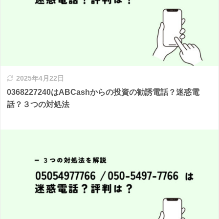
2025年4月22日
0368227240はABCashからの投資の勧誘電話？迷惑電
話？３つの対処法