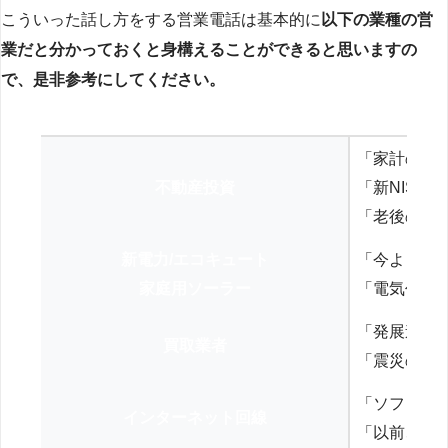
こういった話し方をする営業電話は基本的に
以下の業種の営
業だと分かっておくと身構えることができると思いますの
で、是非参考にしてください。
「家計の見
不動産投資
「新NISA
「老後の年
新電力/エコキュート
「今よりお
家庭用ソーラー
「電気代を
「発展途上
買取業者
「震災の復
「ソフトバ
インターネット回線
「以前、N