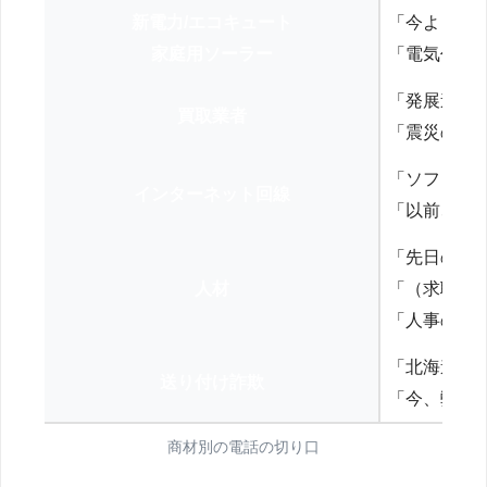
新電力/エコキュート
「今よりお
家庭用ソーラー
「電気代を
「発展途上
買取業者
「震災の復
「ソフトバ
インターネット回線
「以前、N
「先日の打
人材
「（求職者
「人事の方
「北海道の
送り付け詐欺
「今、弊社
商材別の電話の切り口