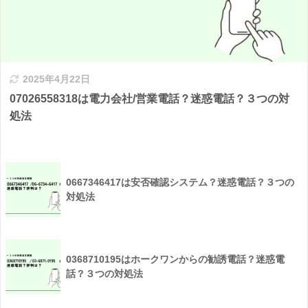
2025年4月22日
07026558318は電力会社/営業電話？迷惑電話？３つの対
処法
0667346417は安否確認システム？迷惑電話？３つの
対処法
0368710195はホークワンからの勧誘電話？迷惑電
話？３つの対処法