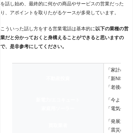
を話し始め、最終的に何かの商品やサービスの営業だった
り、アポイントを取りたがるケースが多発しています。
こういった話し方をする営業電話は基本的に
以下の業種の営
業だと分かっておくと身構えることができると思いますの
で、是非参考にしてください。
「家計の見
不動産投資
「新NISA
「老後の年
新電力/エコキュート
「今よりお
家庭用ソーラー
「電気代を
「発展途上
買取業者
「震災の復