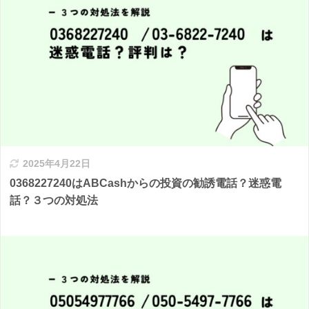
2025年4月22日
0368227240はABCashからの投資の勧誘電話？迷惑電
話？３つの対処法