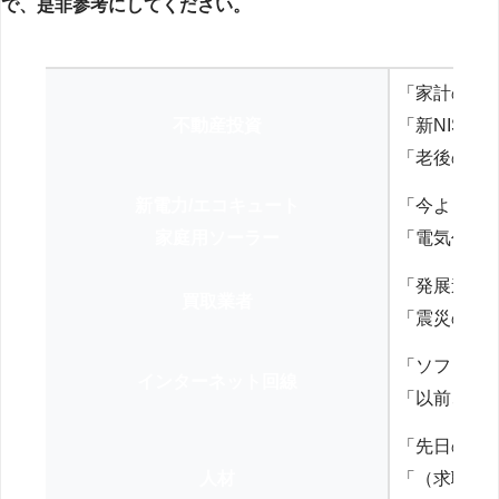
で、是非参考にしてください。
「家計の見
不動産投資
「新NISA
「老後の年
新電力/エコキュート
「今よりお
家庭用ソーラー
「電気代を
「発展途上
買取業者
「震災の復
「ソフトバ
インターネット回線
「以前、N
「先日の打
人材
「（求職者