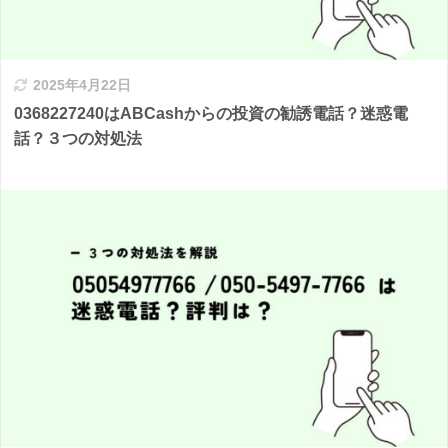
2025年4月22日
0368227240はABCashからの投資の勧誘電話？迷惑電
話？３つの対処法