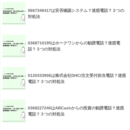
0667346417は安否確認システム？迷惑電話？３つの
対処法
0368710195はホークワンからの勧誘電話？迷惑電
話？３つの対処法
0120333906は株式会社DHC/注文受付担当電話？迷惑
電話？３つの対処法
0368227240はABCashからの投資の勧誘電話？迷惑
電話？３つの対処法