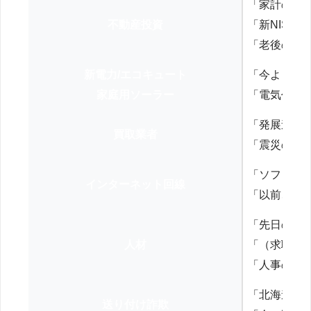
「家計の見
不動産投資
「新NISA
「老後の年
新電力/エコキュート
「今よりお
家庭用ソーラー
「電気代を
「発展途上
買取業者
「震災の復
「ソフトバ
インターネット回線
「以前、N
「先日の打
人材
「（求職者
「人事の方
「北海道の
送り付け詐欺