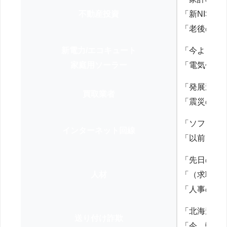
不動産投資
「新NISA
「老後の年
新電力/エコキュート
「今よりお
家庭用ソーラー
「電気代を
「発展途上
買取業者
「震災の復
「ソフトバ
インターネット回線
「以前、N
「先日の打
人材
「（求職者
「人事の方
「北海道の
送り付け詐欺
「今、弊社