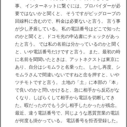
事。 インターネットに繋ぐには、プロバイダーが必
要ではないかと聞くと、 そうですがビッグローブの
回線料に含むので、料金は必要ないと言う。 言う事
が少し矛盾している。 私の電話番号はどこで知った
のかと聞くと、ドコモ光の申込書にチェックがあっ
たと言う。 では私の名前は分かっているのかと聞く
と、いや電話番号だけですと言う。 また、最初の時
に名前を聞聞いたときは、アットネクストは東京に
あり、自分はシモムラと名乗った。 しかし再度、シ
モムラさんで間違いないですねと念を押すと、いや
ツチモトですと言う。 土地の「土」に本部の「本」
で良いのかと問いかけると、急に相手から反応がな
くなり、しばらくして相手から電話を切断してき
た。暇だったのでもう少し相手したかったが残念。
最近、違う電話番号で、同じような悪質営業の電話
が何度も掛かっている。 電話番号を拒否登録した。