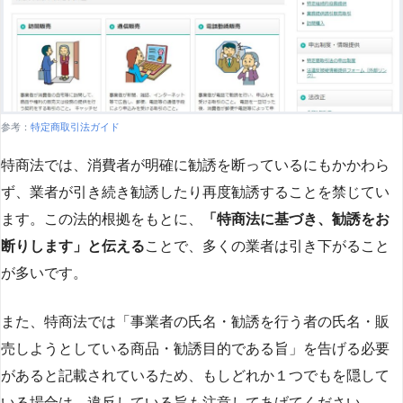
参考：
特定商取引法ガイド
特商法では、消費者が明確に勧誘を断っているにもかかわら
ず、業者が引き続き勧誘したり再度勧誘することを禁じてい
ます。この法的根拠をもとに、
「特商法に基づき、勧誘をお
断りします」と伝える
ことで、多くの業者は引き下がること
が多いです​
​。
また、特商法では「事業者の氏名・勧誘を行う者の氏名・販
売しようとしている商品・勧誘目的である旨」を告げる必要
があると記載されているため、もしどれか１つでもを隠して
いる場合は、違反している旨も注意してあげてください。