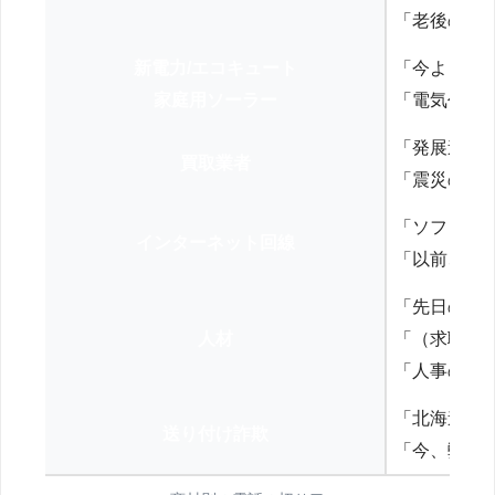
「老後の年
新電力/エコキュート
「今よりお
家庭用ソーラー
「電気代を
「発展途上
買取業者
「震災の復
「ソフトバ
インターネット回線
「以前、N
「先日の打
人材
「（求職者
「人事の方
「北海道の
送り付け詐欺
「今、弊社