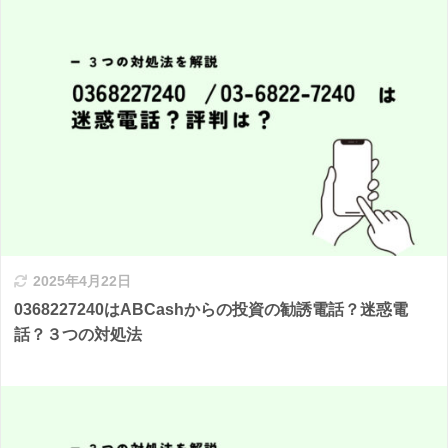
2025年4月22日
0368227240はABCashからの投資の勧誘電話？迷惑電
話？３つの対処法