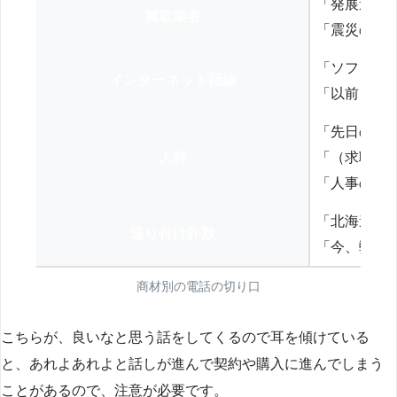
「発展途上
買取業者
「震災の復
「ソフトバ
インターネット回線
「以前、N
「先日の打
人材
「（求職者
「人事の方
「北海道の
送り付け詐欺
「今、弊社
商材別の電話の切り口
こちらが、良いなと思う話をしてくるので耳を傾けている
と、あれよあれよと話しが進んで契約や購入に進んでしまう
ことがあるので、注意が必要です。