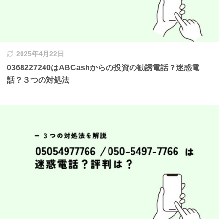
2025年4月22日
0368227240はABCashからの投資の勧誘電話？迷惑電
話？３つの対処法