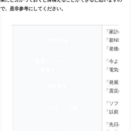
で、是非参考にしてください。
「家計の見
不動産投資
「新NISA
「老後の年
新電力/エコキュート
「今よりお
家庭用ソーラー
「電気代を
「発展途上
買取業者
「震災の復
「ソフトバ
インターネット回線
「以前、N
「先日の打