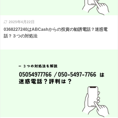
2025年4月22日
0368227240はABCashからの投資の勧誘電話？迷惑電
話？３つの対処法