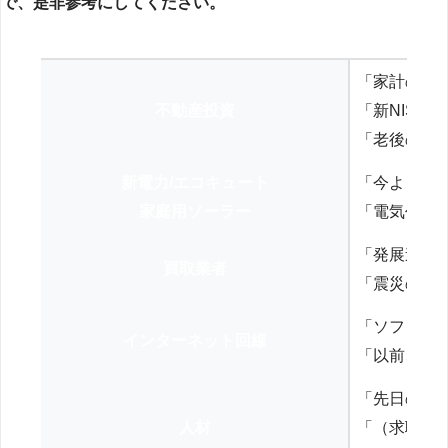
で、是非参考にしてください。
「家計の見
不動産投資
「新NISA
「老後の年
新電力/エコキュート
「今よりお
家庭用ソーラー
「電気代を
「発展途上
買取業者
「震災の復
「ソフトバ
インターネット回線
「以前、N
「先日の打
人材
「（求職者