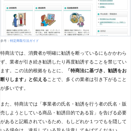
参考：
特定商取引法ガイド
特商法では、消費者が明確に勧誘を断っているにもかかわら
ず、業者が引き続き勧誘したり再度勧誘することを禁じてい
ます。この法的根拠をもとに、
「特商法に基づき、勧誘をお
断りします」と伝える
ことで、多くの業者は引き下がること
が多いです​
​。
また、特商法では「事業者の氏名・勧誘を行う者の氏名・販
売しようとしている商品・勧誘目的である旨」を告げる必要
があると記載されているため、もしどれか１つでもを隠して
いる場合は、違反している旨も注意してあげてください。