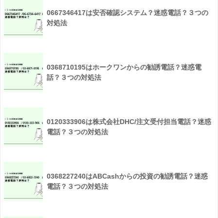
0667346417は安否確認システム？迷惑電話？３つの
対処法
0368710195はホークワンからの勧誘電話？迷惑電
話？３つの対処法
0120333906は株式会社DHC/注文受付担当電話？迷惑
電話？３つの対処法
0368227240はABCashからの投資の勧誘電話？迷惑
電話？３つの対処法