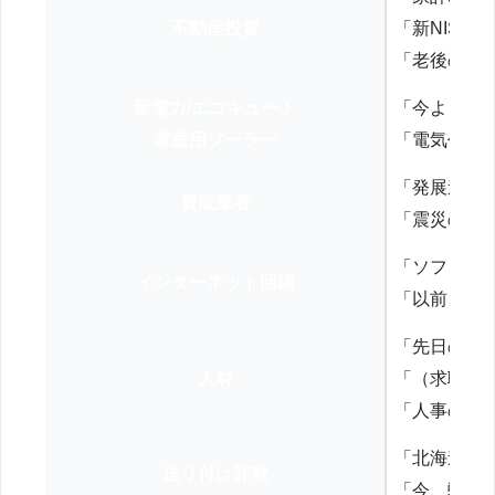
不動産投資
「新NISA
「老後の年
新電力/エコキュート
「今よりお
家庭用ソーラー
「電気代を
「発展途上
買取業者
「震災の復
「ソフトバ
インターネット回線
「以前、N
「先日の打
人材
「（求職者
「人事の方
「北海道の
送り付け詐欺
「今、弊社