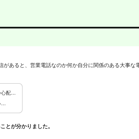
94」から不在着信があると、営業電話なのか何か自分に関係のある
か心配…
い…
いことが分かりました。