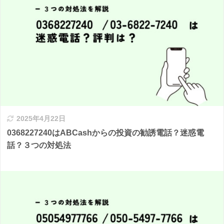
2025年4月22日
0368227240はABCashからの投資の勧誘電話？迷惑電
話？３つの対処法