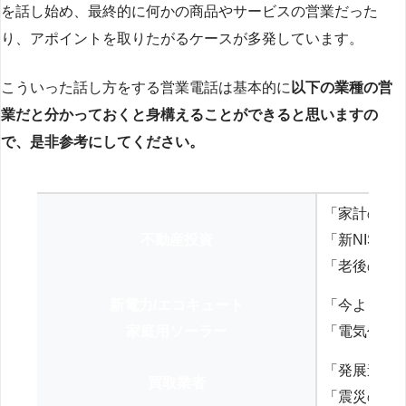
を話し始め、最終的に何かの商品やサービスの営業だった
り、アポイントを取りたがるケースが多発しています。
こういった話し方をする営業電話は基本的に
以下の業種の営
業だと分かっておくと身構えることができると思いますの
で、是非参考にしてください。
「家計の見
不動産投資
「新NISA
「老後の年
新電力/エコキュート
「今よりお
家庭用ソーラー
「電気代を
「発展途上
買取業者
「震災の復