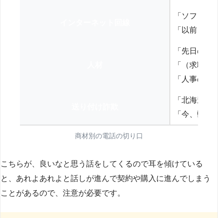
「ソフトバ
インターネット回線
「以前、N
「先日の打
人材
「（求職者
「人事の方
「北海道の
送り付け詐欺
「今、弊社
商材別の電話の切り口
こちらが、良いなと思う話をしてくるので耳を傾けている
と、あれよあれよと話しが進んで契約や購入に進んでしまう
ことがあるので、注意が必要です。