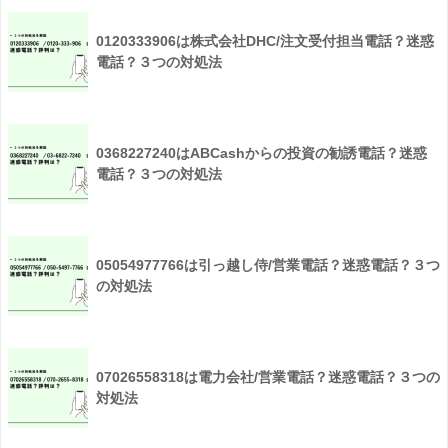
0120333906は株式会社DHC/注文受付担当電話？迷惑
電話？３つの対処法
0368227240はABCashからの投資の勧誘電話？迷惑
電話？３つの対処法
05054977766は引っ越し侍/営業電話？迷惑電話？３つ
の対処法
07026558318は電力会社/営業電話？迷惑電話？３つの
対処法