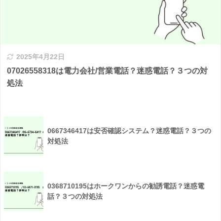
2025年4月22日
07026558318は電力会社/営業電話？迷惑電話？３つの対
処法
0667346417は安否確認システム？迷惑電話？３つの
対処法
0368710195はホークワンからの勧誘電話？迷惑電
話？３つの対処法