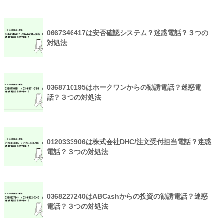
0667346417は安否確認システム？迷惑電話？３つの
対処法
0368710195はホークワンからの勧誘電話？迷惑電
話？３つの対処法
0120333906は株式会社DHC/注文受付担当電話？迷惑
電話？３つの対処法
0368227240はABCashからの投資の勧誘電話？迷惑
電話？３つの対処法