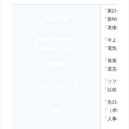
「家計の見
不動産投資
「新NISA
「老後の年
新電力/エコキュート
「今よりお
家庭用ソーラー
「電気代を
「発展途上
買取業者
「震災の復
「ソフトバ
インターネット回線
「以前、N
「先日の打
人材
「（求職者
「人事の方